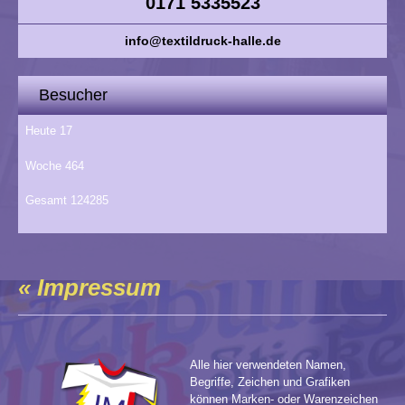
0171 5335523
info@textildruck-halle.de
Besucher
Heute
17
Woche
464
Gesamt
124285
« Impressum
Alle hier verwendeten Namen,
Begriffe, Zeichen und Grafiken
können Marken- oder Warenzeichen