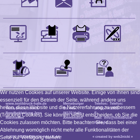
Wir nutzen Cookies auf unserer Website. Einige von ihnen sind
essenziell für den Betrieb der Seite, während andere uns
www.textildruck-halle.de
Merseburger
Telefon: Telefon:
helfen, diese Website und die Nutzererfahrung zu verbessern
Textil-Druck, Stick &
Str. 445
(0345) 7702051
Berufbekleidung Jens
06132 Halle -
E-
(Tracking Cookies). Sie können selbst entscheiden, ob Sie die
Matthießen
Ammendorf
Mail: info@textildruck-
Cookies zulassen möchten. Bitte beachten Sie, dass bei einer
halle.de
Ablehnung womöglich nicht mehr alle Funktionalitäten der
Seite zur Verfügung stehen.
© 2022 TEXTILDRUCK HALLE Alle
« created by web2nicki »