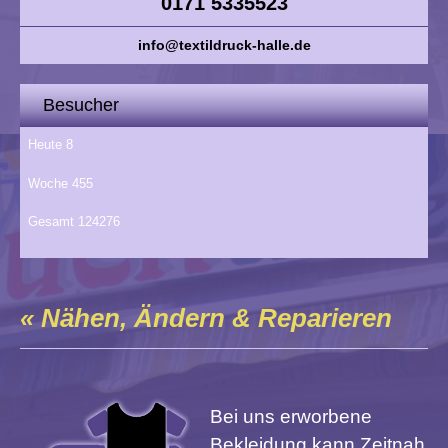
0171 5335523
info@textildruck-halle.de
Besucher
Heute
8
Woche
455
Gesamt
124276
« Nähen, Ändern & Reparieren
Bei uns erworbene
Bekleidung kann Zeitnah