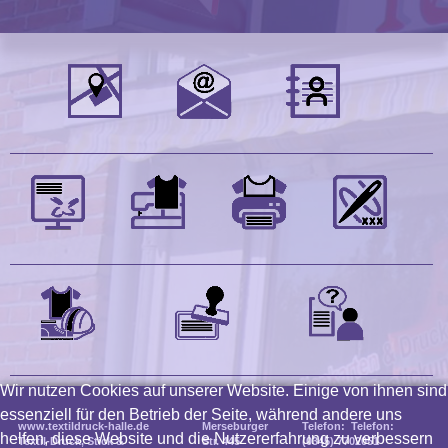
Wir nutzen Cookies auf unserer Website. Einige von ihnen sind
essenziell für den Betrieb der Seite, während andere uns
www.textildruck-halle.de
Merseburger
Telefon: Telefon:
helfen, diese Website und die Nutzererfahrung zu verbessern
Textil-Druck, Stick &
Str. 445
(0345) 7702051