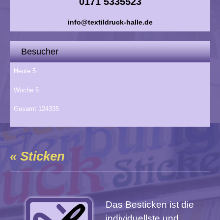
0171 5335523
info@textildruck-halle.de
Besucher
Heute
5
Woche
5
Gesamt
124335
« Sticken
Das Besticken ist die
individuellste und